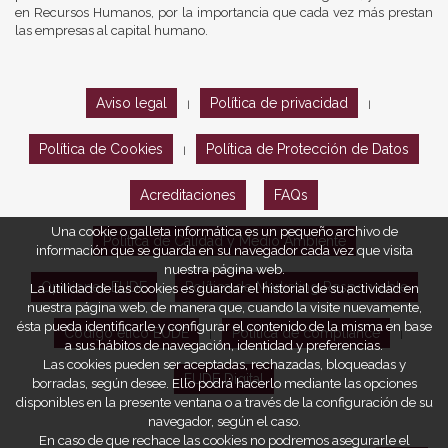
en Recursos Humanos, por la importancia que cada vez más prestan
las empresas al capital humano.
Aviso legal
Política de privacidad
|
|
Política de Cookies
Política de Protección de Datos
|
Acreditaciones
FAQs
Una cookie o galleta informática es un pequeño archivo de
Política de Calidad y Medio Ambiente
información que se guarda en su navegador cada vez que visita
nuestra página web.
Opiniones EUDE
Política de Marketing Responsable
La utilidad de las cookies es guardar el historial de su actividad en
nuestra página web, de manera que, cuando la visite nuevamente,
ésta pueda identificarle y configurar el contenido de la misma en base
Código ético EUDE
Política de compliance
|
|
a sus hábitos de navegación, identidad y preferencias.
Las cookies pueden ser aceptadas, rechazadas, bloqueadas y
EUDE Digital
borradas, según desee. Ello podrá hacerlo mediante las opciones
disponibles en la presente ventana o a través de la configuración de su
navegador, según el caso.
En caso de que rechace las cookies no podremos asegurarle el