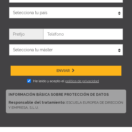
País
Teléfono
ENVIAR
He leído y acepto el
política de privacidad
INFORMACIÓN BÁSICA SOBRE PROTECCIÓN DE DATOS
Responsable del tratamiento:
ESCUELA EUROPEA DE DIRECCIÓN
Y EMPRESA, S.L.U.
Dirección del responsable:
CALLE ARTURO SORIA, 245, CP 28033,
MADRID (Madrid)
Finalidad:
Sus datos serán usados para poder atender sus solicitudes