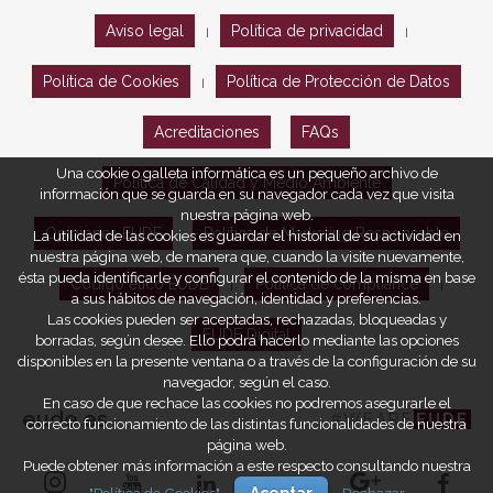
Aviso legal
Política de privacidad
|
|
Política de Cookies
Política de Protección de Datos
|
Acreditaciones
FAQs
Una cookie o galleta informática es un pequeño archivo de
Política de Calidad y Medio Ambiente
información que se guarda en su navegador cada vez que visita
nuestra página web.
Opiniones EUDE
Política de Marketing Responsable
La utilidad de las cookies es guardar el historial de su actividad en
nuestra página web, de manera que, cuando la visite nuevamente,
ésta pueda identificarle y configurar el contenido de la misma en base
Código ético EUDE
Política de compliance
|
|
a sus hábitos de navegación, identidad y preferencias.
Las cookies pueden ser aceptadas, rechazadas, bloqueadas y
EUDE Digital
borradas, según desee. Ello podrá hacerlo mediante las opciones
disponibles en la presente ventana o a través de la configuración de su
navegador, según el caso.
En caso de que rechace las cookies no podremos asegurarle el
eude.es
#WEARE
EUDE
correcto funcionamiento de las distintas funcionalidades de nuestra
página web.
Puede obtener más información a este respecto consultando nuestra