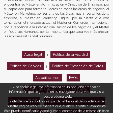
encuentran el Máster en Administración y Dirección de Empresas, por
su capacidad para formar a líderes en todas las áreas de negocio, el
Máster en Marketing, por ser una de las áreas más importantes de la
empresa, el Máster en Marketing Digital, por la fuerza que está
tomando en el mercado actual, el Máster en Comercio Internacional,
por la tendencia a la internacionalización de los negocios, y el Máster
en Recursos Humanos, por la importancia que cada vez más prestan
las empresas al capital humano.
Aviso legal
Política de privacidad
|
|
Política de Cookies
Política de Protección de Datos
|
Acreditaciones
FAQs
Una cookie o galleta informática es un pequeño archivo de
Política de Calidad y Medio Ambiente
información que se guarda en su navegador cada vez que visita
nuestra página web.
Opiniones EUDE
Política de Marketing Responsable
La utilidad de las cookies es guardar el historial de su actividad en
nuestra página web, de manera que, cuando la visite nuevamente,
ésta pueda identificarle y configurar el contenido de la misma en base
Código ético EUDE
Política de compliance
|
|