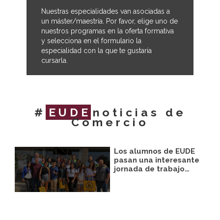
Nuestras especialidades van asociadas a
un máster/maestría. Por favor, elige uno de
nuestros programas en la oferta formativa
y selecciona en el formulario la
especialidad con la que te gustaría
cursarla.
#
EUDE
noticias de
Comercio
Los alumnos de EUDE
pasan una interesante
jornada de trabajo…