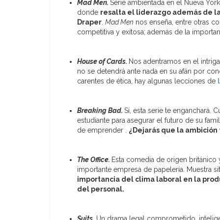
Mad Men.
Serie ambientada en el Nueva York
donde
resalta el liderazgo además de la
Draper
.
Mad Men
nos enseña, entre otras cos
competitiva y exitosa; además de la importa
House of Cards.
Nos adentramos en el intriga
no se detendrá ante nada en su afán por co
carentes de ética, hay algunas lecciones de
Breaking Bad.
Sí, esta serie te enganchará.
estudiante para asegurar el futuro de su fami
de emprender .
¿Dejarás que la ambición 
The Office.
Esta comedia de origen británico 
importante empresa de papelería. Muestra sit
importancia del clima laboral en la pro
del personal.
Suits
.
Un drama legal comprometido, intelig