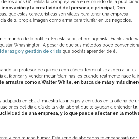
 de los años 60, relata la compleja vida en el mundo de la publicida
 innovación y la creatividad del personaje principal, Don
as, que estas características son vitales para tener una empresa
ncia de tu propia imagen como arma para triunfar en los negocios.
nte mundo de la política. En esta serie, el protagonista, Frank Under
nquistar Whashington. A pesar de que sus métodos poco convencion
liderazgo y gestión de crisis
que podrás aprender de él.
 Cuando un profesor de química con cáncer terminal se asocia a un ex-
lia al fabricar y vender metanfetaminas, es cuando realmente nace la 
te arrastre como a Walter White, en busca de más y más diner
y adaptada en EEUU, muestra las intrigas y enredos en la oficina de u
uaciones del día a día de la vida laboral que te ayudan a entender
la
ductividad de una empresa, y lo que puede afectar en la motiv
ente y con mucho humor. Esta serie de abogados te enganchará por 