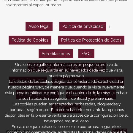
las empresas al capital humano.
Aviso legal
Política de privacidad
|
|
Política de Cookies
Política de Protección de Datos
|
Acreditaciones
FAQs
Una cookie o galleta informática es un pequeño archivo de
Política de Calidad y Medio Ambiente
información que se guarda en su navegador cada vez que visita
nuestra página web.
Opiniones EUDE
Política de Marketing Responsable
La utilidad de las cookies es guardar el historial de su actividad en
nuestra página web, de manera que, cuando la visite nuevamente,
ésta pueda identificarle y configurar el contenido de la misma en base
Código ético EUDE
Política de compliance
|
|
a sus hábitos de navegación, identidad y preferencias.
Las cookies pueden ser aceptadas, rechazadas, bloqueadas y
EUDE Digital
borradas, según desee. Ello podrá hacerlo mediante las opciones
disponibles en la presente ventana o a través de la configuración de su
navegador, según el caso.
En caso de que rechace las cookies no podremos asegurarle el
eude.es
#WEARE
EUDE
correcto funcionamiento de las distintas funcionalidades de nuestra