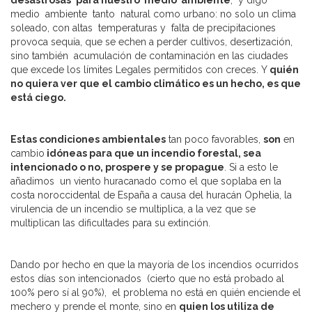
desastrosas
para nuestro medio ambiente
, y digo
medio ambiente tanto natural como urbano: no solo un clima
soleado, con altas temperaturas y falta de precipitaciones
provoca sequía, que se echen a perder cultivos, desertización,
sino también acumulación de contaminación en las ciudades
que excede los límites Legales permitidos con creces. Y
quién
no quiera ver que el cambio climático es un hecho, es que
está ciego.
Estas condiciones ambientales
tan poco favorables,
son
en
cambio
idóneas para que un incendio forestal, sea
intencionado o no, prospere y se propague
. Si a esto le
añadimos un viento huracanado como el que soplaba en la
costa noroccidental de España a causa del huracán Ophelia, la
virulencia de un incendio se multiplica, a la vez que se
multiplican las dificultades para su extinción.
Dando por hecho en que la mayoría de los incendios ocurridos
estos días son intencionados (cierto que no está probado al
100% pero sí al 90%), el problema no está en quién enciende el
mechero y prende el monte, sino en
quien los utiliza de