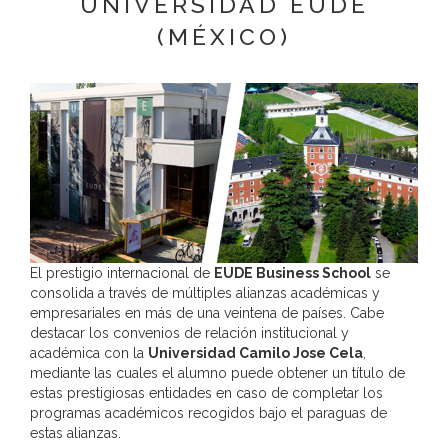
UNIVERSIDAD EUDE
Destinatarios:
Con carácter general, sólo el personal de nuestra
(MÉXICO)
entidad que esté debidamente autorizado podrá tener conocimiento de
la información que le pedimos.
Derechos:
Tiene derecho a saber qué información tenemos sobre
usted, corregirla y eliminarla, tal y como se explica en la información
adicional disponible en nuestra página web.
Información adicional:
Más información en el apartado “SUS DATOS
SEGUROS” de nuestra página web.
El prestigio internacional de
EUDE Business School
se
consolida a través de múltiples alianzas académicas y
empresariales en más de una veintena de países. Cabe
destacar los convenios de relación institucional y
académica con la
Universidad Camilo Jose Cela
,
mediante las cuales el alumno puede obtener un título de
estas prestigiosas entidades en caso de completar los
programas académicos recogidos bajo el paraguas de
estas alianzas.