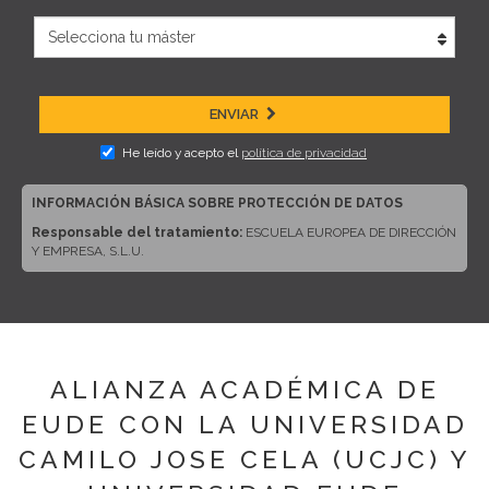
ENVIAR
He leído y acepto el
política de privacidad
INFORMACIÓN BÁSICA SOBRE PROTECCIÓN DE DATOS
Responsable del tratamiento:
ESCUELA EUROPEA DE DIRECCIÓN
Y EMPRESA, S.L.U.
Dirección del responsable:
CALLE ARTURO SORIA, 245, CP 28033,
MADRID (Madrid)
Finalidad:
Sus datos serán usados para poder atender sus solicitudes
y prestarle nuestros servicios.
Publicidad:
Solo le enviaremos publicidad con su autorización previa,
ALIANZA ACADÉMICA DE
que podrá facilitarnos mediante la casilla correspondiente establecida al
efecto.
EUDE CON LA UNIVERSIDAD
Legitimación:
Únicamente trataremos sus datos con su
CAMILO JOSE CELA (UCJC) Y
consentimiento previo, que podrá facilitarnos mediante la casilla
correspondiente establecida al efecto.