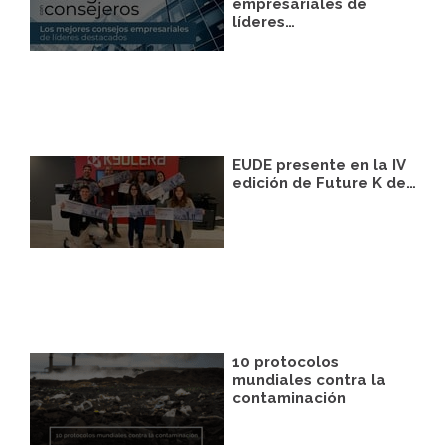
correspondiente establecida al efecto.
empresariales de
líderes…
Legitimación:
Únicamente trataremos sus
datos con su consentimiento previo, que
podrá facilitarnos mediante la casilla
correspondiente establecida al efecto.
Destinatarios:
Con carácter general, sólo el
personal de nuestra entidad que esté
debidamente autorizado podrá tener
conocimiento de la información que le
EUDE presente en la IV
pedimos.
edición de Future K de…
Derechos:
Tiene derecho a saber qué
información tenemos sobre usted, corregirla
y eliminarla, tal y como se explica en la
información adicional disponible en nuestra
página web.
Información adicional:
Más información
en el apartado “SUS DATOS SEGUROS” de
nuestra página web.
10 protocolos
mundiales contra la
contaminación