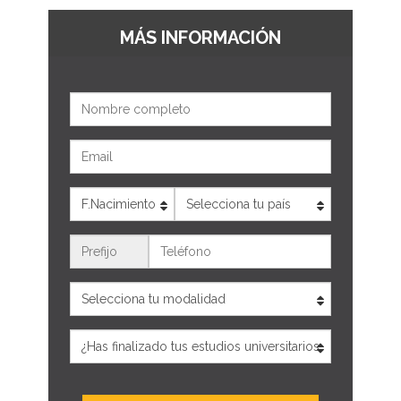
MÁS INFORMACIÓN
Nombre
Email
Edad
País
Teléfono