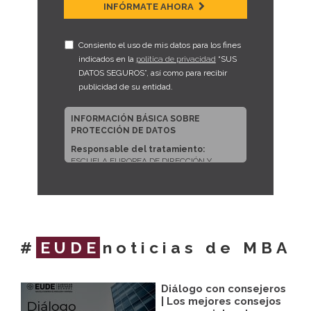
INFÓRMATE AHORA
Consiento el uso de mis datos para los fines
indicados en la
política de privacidad
“SUS
DATOS SEGUROS”, así como para recibir
publicidad de su entidad.
INFORMACIÓN BÁSICA SOBRE
PROTECCIÓN DE DATOS
Responsable del tratamiento:
ESCUELA EUROPEA DE DIRECCIÓN Y
EMPRESA, S.L.U.
Dirección del responsable:
CALLE
ARTURO SORIA, 245, CP 28033, MADRID
(Madrid)
Finalidad:
Sus datos serán usados para
#
EUDE
noticias de MBA
poder atender sus solicitudes y prestarle
nuestros servicios.
Publicidad:
Solo le enviaremos publicidad
Diálogo con consejeros
con su autorización previa, que podrá
facilitarnos mediante la casilla
| Los mejores consejos