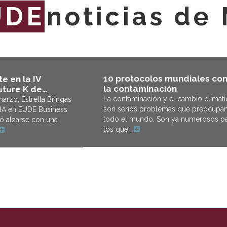
UDE
noticias de
10 protocolos mundiales con
e en la IV
la contaminación
uture K de…
La contaminación y el cambio climát
arzo, Estrella Bringas
son serios problemas que preocupa
BA en EUDE Business
todo el mundo. Son ya numerosos pa
ó alzarse con una
los que…