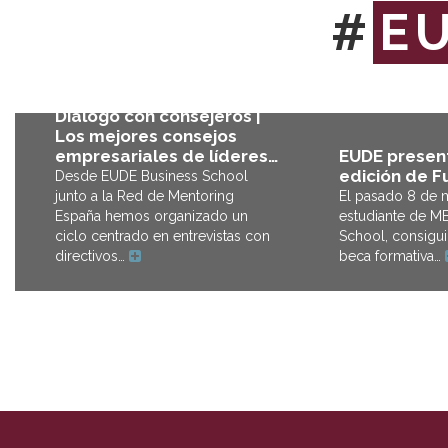
#
E
Diálogo con consejeros |
Los mejores consejos
EUDE present
empresariales de líderes…
edición de F
Desde EUDE Business School
El pasado 8 de m
junto a la Red de Mentoring
estudiante de M
España hemos organizado un
School, consigui
ciclo centrado en entrevistas con
beca formativa…
directivos…