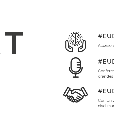
#EUD
Acceso a
#EUD
Conferen
grandes
#EU
Con Univ
nivel mu