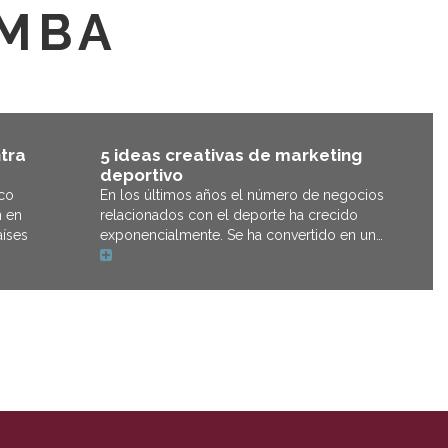
 MBA
5 ideas creativas de marketing
tra
deportivo
En los últimos años el número de negocios
ico
relacionados con el deporte ha crecido
n en
exponencialmente. Se ha convertido en un…
íses