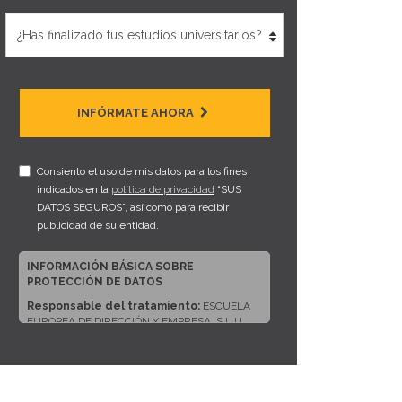
INFÓRMATE AHORA
Consiento el uso de mis datos para los fines
indicados en la
política de privacidad
“SUS
DATOS SEGUROS”, así como para recibir
publicidad de su entidad.
INFORMACIÓN BÁSICA SOBRE
PROTECCIÓN DE DATOS
Responsable del tratamiento:
ESCUELA
EUROPEA DE DIRECCIÓN Y EMPRESA, S.L.U.
Dirección del responsable:
CALLE ARTURO
SORIA, 245, CP 28033, MADRID (Madrid)
Finalidad:
Sus datos serán usados para poder
atender sus solicitudes y prestarle nuestros