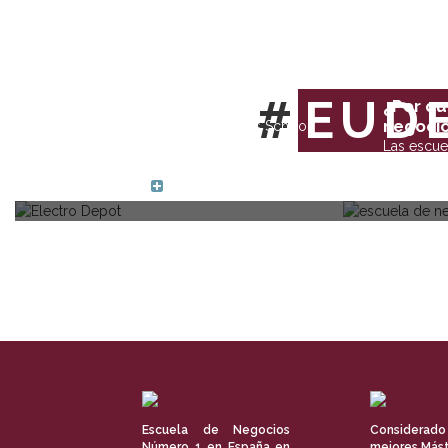
Los alumnos de EUDE pasan
una interesante jornada de
#
EUD
trabajo…
¿Por qu
negocio
Los alumnos de EUDE Business School
junto al Departamento de Atención al
Las escue
alumno pasaron una interesante jornada
la oportu
de trabajo en…
demandad
Escuela de Negocios
Considerado
Número 1 en España en
mejores Mást