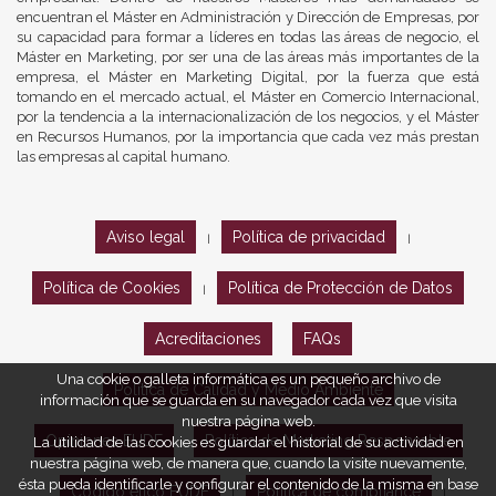
encuentran el Máster en Administración y Dirección de Empresas, por
su capacidad para formar a líderes en todas las áreas de negocio, el
Máster en Marketing, por ser una de las áreas más importantes de la
empresa, el Máster en Marketing Digital, por la fuerza que está
tomando en el mercado actual, el Máster en Comercio Internacional,
por la tendencia a la internacionalización de los negocios, y el Máster
en Recursos Humanos, por la importancia que cada vez más prestan
las empresas al capital humano.
Aviso legal
Política de privacidad
|
|
Política de Cookies
Política de Protección de Datos
|
Acreditaciones
FAQs
Una cookie o galleta informática es un pequeño archivo de
Política de Calidad y Medio Ambiente
información que se guarda en su navegador cada vez que visita
nuestra página web.
Opiniones EUDE
Política de Marketing Responsable
La utilidad de las cookies es guardar el historial de su actividad en
nuestra página web, de manera que, cuando la visite nuevamente,
ésta pueda identificarle y configurar el contenido de la misma en base
Código ético EUDE
Política de compliance
|
|