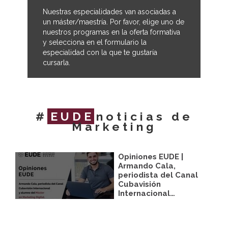
Nuestras especialidades van asociadas a
un máster/maestría. Por favor, elige uno de
nuestros programas en la oferta formativa
y selecciona en el formulario la
especialidad con la que te gustaría
cursarla.
#
EUDE
noticias de
Marketing
Opiniones EUDE |
Armando Cala,
periodista del Canal
Cubavisión
Internacional…