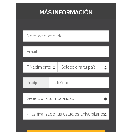
MÁS INFORMACIÓN
Nombre
Email
Edad
País
Teléfono