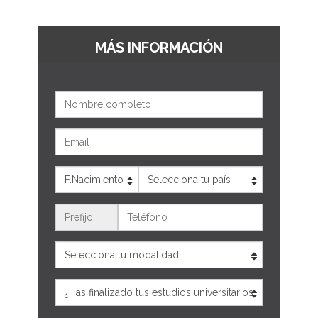
MÁS INFORMACIÓN
Nombre
Email
Edad
País
Teléfono