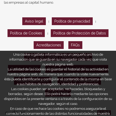
las empresas al capital humano.
Aviso legal
Política de privacidad
|
|
Política de Cookies
Política de Protección de Datos
|
Acreditaciones
FAQs
Una cookie o galleta informática es un pequeño archivo de
Política de Calidad y Medio Ambiente
información que se guarda en su navegador cada vez que visita
nuestra página web.
Opiniones EUDE
Política de Marketing Responsable
La utilidad de las cookies es guardar el historial de su actividad en
nuestra página web, de manera que, cuando la visite nuevamente,
ésta pueda identificarle y configurar el contenido de la misma en base
Código ético EUDE
Política de compliance
|
|
a sus hábitos de navegación, identidad y preferencias.
Las cookies pueden ser aceptadas, rechazadas, bloqueadas y
EUDE Digital
borradas, según desee. Ello podrá hacerlo mediante las opciones
disponibles en la presente ventana o a través de la configuración de su
navegador, según el caso.
En caso de que rechace las cookies no podremos asegurarle el
eude.es
#WEARE
EUDE
correcto funcionamiento de las distintas funcionalidades de nuestra