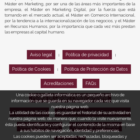
Máster en Marketing, por ser una de las áreas más importantes de la
empresa, el Máster en Marketing Digital, por la fuerza que está
tomando en el mercado actual, el Máster en Comercio Internacional,
por la tendencia a la internacionalización de los negocios, y el Máster
en Recursos Humanos, por la importancia que cada vez más prestan
las empresas al capital humano.
Aviso legal
Política de privacidad
|
|
Política de Cookies
Política de Protección de Datos
|
Acreditaciones
FAQs
Una cookie o galleta informática es un pequeño archivo de
Política de Calidad y Medio Ambiente
información que se guarda en su navegador cada vez que visita
nuestra página web.
Opiniones EUDE
Política de Marketing Responsable
La utilidad de las cookies es guardar el historial de su actividad en
nuestra página web, de manera que, cuando la visite nuevamente,
ésta pueda identificarle y configurar el contenido de la misma en base
Código ético EUDE
Política de compliance
|
|
a sus hábitos de navegación, identidad y preferencias.
Las cookies pueden ser aceptadas, rechazadas, bloqueadas y