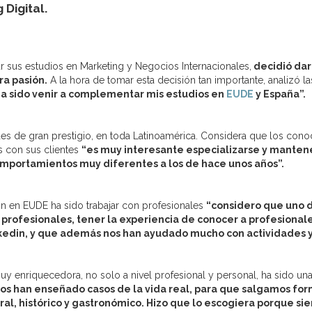
Digital.
ar sus estudios en Marketing y Negocios Internacionales,
decidió dar
ra pasión.
A la hora de tomar esta decisión tan importante, analizó la
 ha sido venir a complementar mis estudios en
EUDE
y España”.
des de gran prestigio, en toda Latinoamérica. Considera que los cono
s con sus clientes
“es muy interesante especializarse y manten
omportamientos muy diferentes a los de hace unos años”.
n en EUDE ha sido trabajar con profesionales
“considero que uno d
n profesionales, tener la experiencia de conocer a profesional
kedin, y que además nos han ayudado mucho con actividades y 
y enriquecedora, no solo a nivel profesional y personal, ha sido una 
os han enseñado casos de la vida real, para que salgamos for
ral, histórico y gastronómico. Hizo que lo escogiera porque si