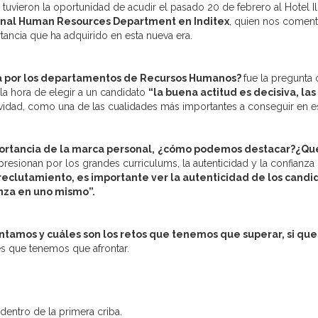
tuvieron la oportunidad de acudir el pasado 20 de febrero al Hotel I
ional Human Resources Department en Inditex
, quien nos coment
tancia que ha adquirido en esta nueva era.
ía por los departamentos de Recursos Humanos?
fue la pregunta 
la hora de elegir a un candidato
“la buena actitud es decisiva, la
ividad, como una de las cualidades más importantes a conseguir en e
ortancia de la marca personal,
¿cómo podemos destacar?¿Qué
ionan por los grandes curriculums, la autenticidad y la confianza 
reclutamiento, es importante ver la autenticidad de los candid
anza en uno mismo”.
ntamos y cuáles son los retos que tenemos que superar, si qu
des que tenemos que afrontar.
dentro de la primera criba.