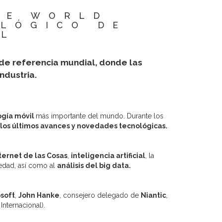
LE WORLD
OLÓGICO DE
AL
de referencia mundial, donde las
ndustria.
ogía móvil
más importante del mundo. Durante los
a los últimos avances y novedades tecnológicas.
ternet de las Cosas
,
inteligencia artificial
, la
edad, así como al
análisis del big data.
soft
,
John Hanke
, consejero delegado de
Niantic
,
nternacional).