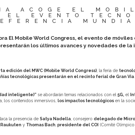
NA ACOGE EL MOBI
 EL EVENTO TECN
EFERENCIA MUNDI
ra El Mobile World Congress, el evento de móviles 
resentarán los últimos avances y novedades de la i
ta edición del MWC (Mobile World Congress)
, la feria de
tecnol
ñías tecnológicas presentarán en el recinto ferial de Gran Vi
idad inteligente)”
se abordarán temas relacionados con el
5G,
el
In
iva, los contenidos inmersivos,
los impactos tecnológicos
en la soci
taca la presencia de
Satya Nadella
, consejero
delegado de Micro
e
Raukuten
y
Thomas Bach
,
presidente del COI
(Comité Olímpico I