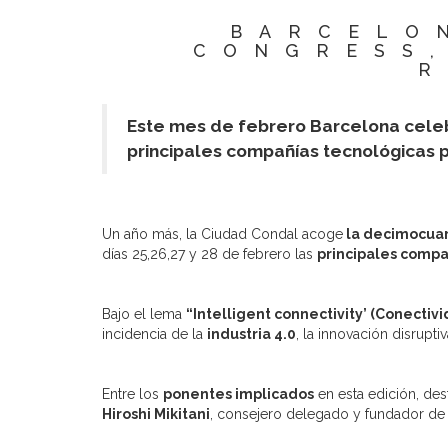
BARCELO
CONGRESS,
R
Este mes de febrero Barcelona celeb
principales compañías tecnológicas p
Un año más, la Ciudad Condal acoge
la decimocuar
días 25,26,27 y 28 de febrero las
principales compa
Bajo el lema
“Intelligent connectivity’ (Conectiv
incidencia de la
industria 4.0
, la innovación disrupt
Entre los
ponentes implicados
en esta edición, des
Hiroshi Mikitani
, consejero delegado y fundador d