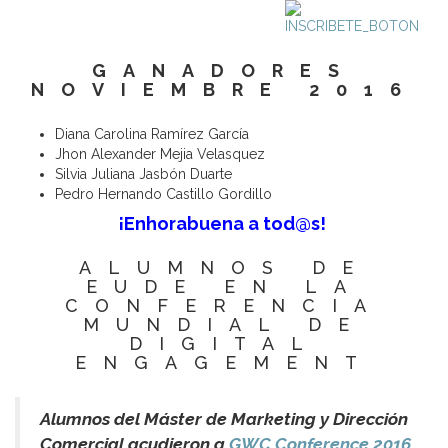
GANADORES
NOVIEMBRE 2016
Diana Carolina Ramírez García
Jhon Alexander Mejia Velasquez
Silvia Juliana Jasbón Duarte
Pedro Hernando Castillo Gordillo
¡Enhorabuena a tod@s!
ALUMNOS DE
EUDE EN LA
CONFERENCIA
MUNDIAL DE
DIGITAL
ENGAGEMENT
Alumnos del Máster de Marketing y Dirección
Comercial acudieron a
GWC Conference 2016