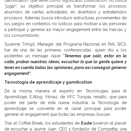
Gamification, que tiene como significado Ludificación, no busca
“jugar”, su objetivo principal es transformar los procesos
aburridos de ciertas actividades, en divertidos y entretenidos
procesos. Además busca introducir estructuras provenientes de
los juegos en contextos no lúdicos para motivar a las personas
a participar y generar así mayor engagement entre las marcas y
los consumidores.
Susanne Timsjö, Manager del Programa Nacional en PiiA, SICS,
fue de una de las primeras conferencistas, quien dio a los
asistentes un mensaje clave
¨
Tenemos que salir, estar en la
calle, probar nuestras ideas, escuchar lo que la gente quiere y
tener en cuenta todas las opiniones, para así conseguir generar
engagement”
.
Tecnología
de aprendizaje y gamification
De la misma manera el experto en Tecnologías para el
Aprendizaje, E.Altuğ Yilmaz, de KFC Turquia, resaltó, que para
poder ser parte de esta nueva industria, la Tecnología de
aprendizaje se convierte en el canal principal para poder
generar el engagement que todas las empresas buscan.
Tras el Coffee Break, los estudiantes de
Eude
tuvieron el placer
de escuchar a Jaume Juan, CEO y fundador de Compettia, una