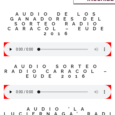
AUDIO DE LOS
GANADORES DEL
SORTEO RADIO
CARACOL – EUDE
2016
AUDIO SORTEO
RADIO CARACOL –
EUDE 2016
AUDIO ‘LA
LUCIERNAGA’ RAD