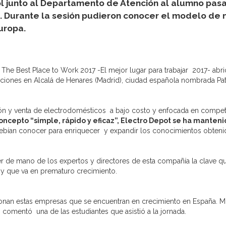
 junto al Departamento de Atención al alumno pasa
t. Durante la sesión pudieron conocer el modelo de
uropa.
The Best Place to Work 2017 -El mejor lugar para trabajar 2017- abr
talaciones en Alcalá de Henares (Madrid), ciudad española nombrada P
ución y venta de electrodomésticos a bajo costo y enfocada en compe
ncepto “simple, rápido y eficaz”, Electro Depot se ha manteni
debían conocer para enriquecer y expandir los conocimientos obtenid
r de mano de los expertos y directores de esta compañía la clave q
y que va en prematuro crecimiento.
nan estas empresas que se encuentran en crecimiento en España. M
nos comentó una de las estudiantes que asistió a la jornada.