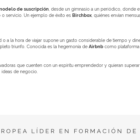
modelo de suscripción
, desde un gimnasio a un periódico, donde e
 o servicio. Un ejemplo de éxito es
Birchbox
, quiénes envían mensua
d o a la hora de viajar supone un gasto considerable de tiempo y diner
mpleto triunfo. Conocida es la hegemonía de
Airbnb
como plataforma d
adoras que cuenten con un espíritu emprendedor y quieran superar
s ideas de negocio.
UROPEA LÍDER EN FORMACIÓN DE