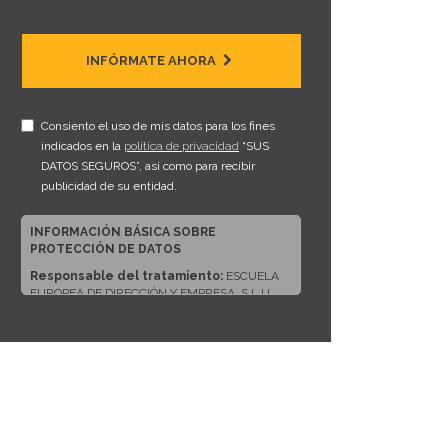
INFÓRMATE AHORA
Consiento el uso de mis datos para los fines
indicados en la
política de privacidad
“SUS
DATOS SEGUROS”, así como para recibir
publicidad de su entidad.
INFORMACIÓN BÁSICA SOBRE
PROTECCIÓN DE DATOS
Responsable del tratamiento:
ESCUELA
EUROPEA DE DIRECCIÓN Y EMPRESA, S.L.U.
Dirección del responsable:
CALLE ARTURO
SORIA, 245, CP 28033, MADRID (Madrid)
Finalidad:
Sus datos serán usados para poder
atender sus solicitudes y prestarle nuestros
servicios.
Publicidad:
Solo le enviaremos publicidad con
su autorización previa, que podrá facilitarnos