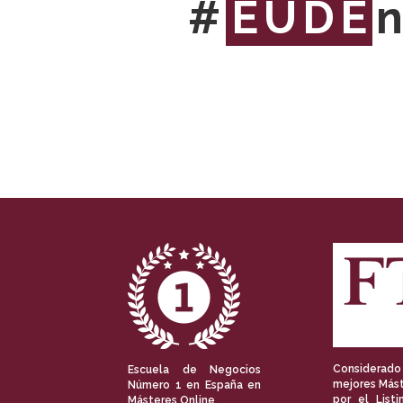
#
EUDE
n
Considerado
Escuela de Negocios
mejores Mást
Número 1 en España en
por el Listi
Másteres Online