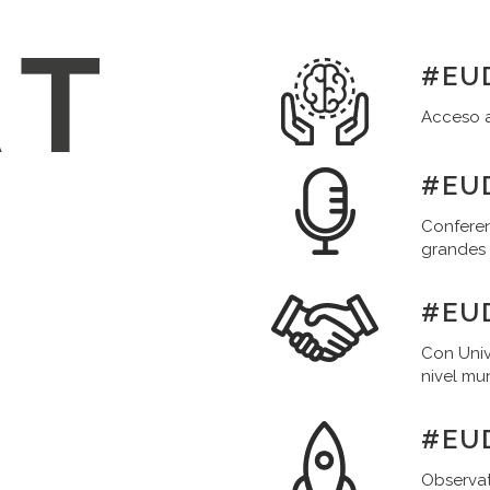
#EUD
Acceso a
#EUD
Conferen
grandes
#EU
Con Univ
nivel mu
#EU
Observat