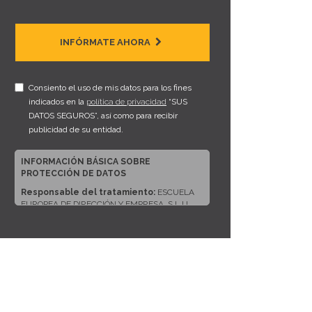
INFÓRMATE AHORA
Consiento el uso de mis datos para los fines
indicados en la
política de privacidad
“SUS
DATOS SEGUROS”, así como para recibir
publicidad de su entidad.
INFORMACIÓN BÁSICA SOBRE
PROTECCIÓN DE DATOS
Responsable del tratamiento:
ESCUELA
EUROPEA DE DIRECCIÓN Y EMPRESA, S.L.U.
Dirección del responsable:
CALLE ARTURO
SORIA, 245, CP 28033, MADRID (Madrid)
Finalidad:
Sus datos serán usados para poder
atender sus solicitudes y prestarle nuestros
servicios.
Publicidad:
Solo le enviaremos publicidad con
su autorización previa, que podrá facilitarnos