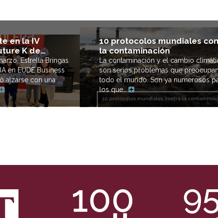
e en la IV
10 protocolos mundiales con
uture K de…
la contaminación
arzo, Estrella Bringas
La contaminación y el cambio climát
BA en EUDE Business
son serios problemas que preocupa
ó alzarse con una
todo el mundo. Son ya numerosos pa
los que…