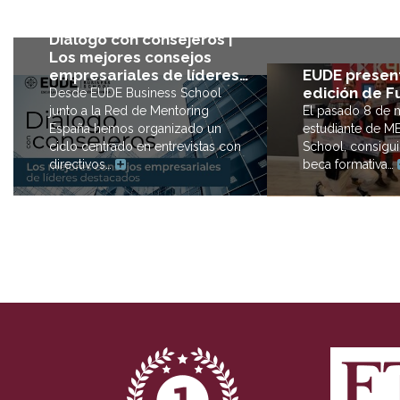
Diálogo con consejeros |
Los mejores consejos
EUDE present
empresariales de líderes…
edición de F
Desde EUDE Business School
El pasado 8 de m
junto a la Red de Mentoring
estudiante de M
España hemos organizado un
School, consigui
ciclo centrado en entrevistas con
beca formativa…
directivos…