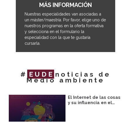
MÁS INFORMACIÓN
Nuestras especialidades van asociadas a
un máster/maestría. Por favor, elige uno de
nuestros programas en la oferta formativa
y selecciona en el formulario la
especialidad con la que te gustaría
cursarla.
#
EUDE
noticias de
Medio ambiente
El Internet de las cosas
y su influencia en el…