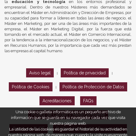
la
educación y tecnología
en los entornos profesional y
empresarial. Dentro de nuestros Másteres más demandados se
encuentran el Máster en Administración y Dirección de Empresas, por
su capacidad para formar a líderes en todas las áreas de negocio, el
Máster en Marketing, por ser una de las áreas más importantes de la
empresa, el Máster en Marketing Digital, por la fuerza que está
tomando en el mercado actual, el Máster en Comercio Internacional,
por la tendencia a la internacionalización de los negocios, y el Máster
en Recursos Humanos, por la importancia que cada vez más prestan
las empresas al capital humano.
Aviso legal
Política de privacidad
|
|
Política de Cookies
Política de Protección de Datos
|
Acreditaciones
FAQs
Una cookie o galleta informática es un pequeño archivo de
Política de Calidad y Medio Ambiente
información que se guarda en su navegador cada vez que visita
nuestra página web.
Opiniones EUDE
Política de Marketing Responsable
La utilidad de las cookies es guardar el historial de su actividad en
nuestra página web, de manera que, cuando la visite nuevamente,