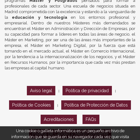
programas
Máster y Posgrados
pensados para formar a
profesionales de cada sector. Una escuela de negocios situada en
Madrid comprometida con la excelencia y estando a la vanguardia de
la
educación y tecnología
en los entornos profesional y
empresarial. Dentro de nuestros Másteres más demandados se
encuentran el Máster en Administración y Dirección de Empresas, por
su capacidad para formar a líderes en todas las áreas de negocio, el
Máster en Marketing, por ser una de las áreas más importantes de la
empresa, el Máster en Marketing Digital, por la fuerza que está
tomando en el mercado actual, el Máster en Comercio Internacional,
por la tendencia a la internacionalización de los negocios, y el Máster
en Recursos Humanos, por la importancia que cada vez más prestan
las empresas al capital humano.
Aviso legal
Política de privacidad
|
|
Política de Cookies
Política de Protección de Datos
|
Acreditaciones
FAQs
Una cookie o galleta informática es un pequeño archivo de
Política de Calidad y Medio Ambiente
información que se guarda en su navegador cada vez que visita