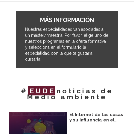
MÁS INFORMACIÓN
Nuestras especialidades van asociadas a
un máster/maestría. Por favor, elige uno de
nuestros programas en la oferta formativa
y selecciona en el formulario la
especialidad con la que te gustaría
cursarla.
#
EUDE
noticias de
Medio ambiente
El Internet de las cosas
y su influencia en el…