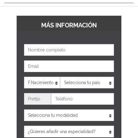
MÁS INFORMACIÓN
Nombre
Email
Edad
País
Teléfono