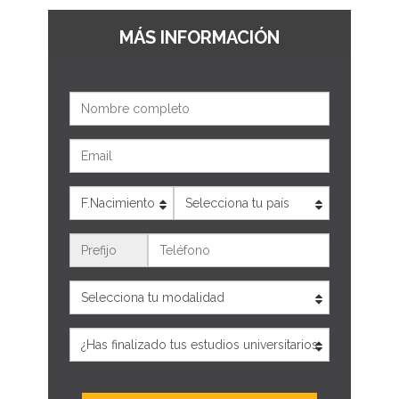
MÁS INFORMACIÓN
Nombre
Email
Edad
País
Teléfono