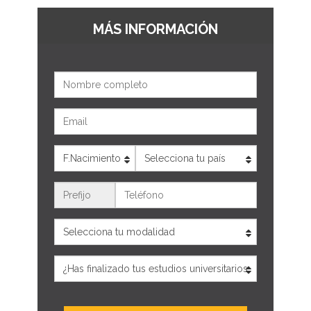
MÁS INFORMACIÓN
Nombre
Email
Edad
País
Teléfono