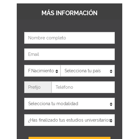
MÁS INFORMACIÓN
Nombre
Email
Edad
País
Teléfono