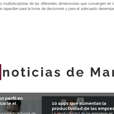
multidisciplinar de las diferentes dimensiones que convergen en 
 le capaciten para la toma de decisiones y para el adecuado desempe
E
noticias de Ma
n perfil en
carle el
10 apps que aumentan la
productividad de las empre
lucionado la forma de
La productividad de las empresas es