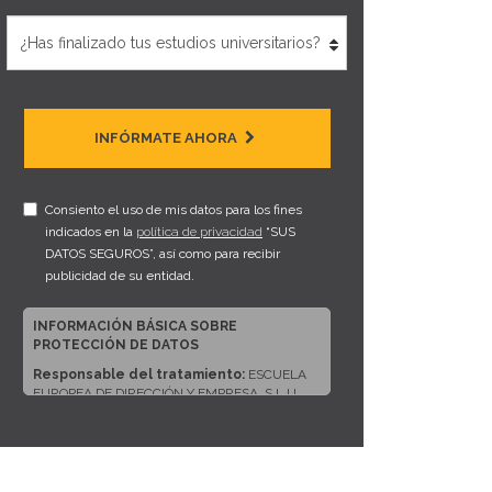
INFÓRMATE AHORA
Consiento el uso de mis datos para los fines
indicados en la
política de privacidad
“SUS
DATOS SEGUROS”, así como para recibir
publicidad de su entidad.
INFORMACIÓN BÁSICA SOBRE
PROTECCIÓN DE DATOS
Responsable del tratamiento:
ESCUELA
EUROPEA DE DIRECCIÓN Y EMPRESA, S.L.U.
Dirección del responsable:
CALLE ARTURO
SORIA, 245, CP 28033, MADRID (Madrid)
Finalidad:
Sus datos serán usados para poder
atender sus solicitudes y prestarle nuestros