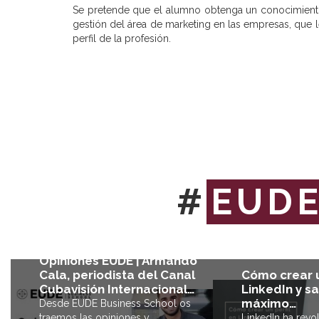
Se pretende que el alumno obtenga un conocimiento 
gestión del área de marketing en las empresas, que
perfil de la profesión.
#
EUD
Opiniones EUDE | Armando
Cómo crear u
Cala, periodista del Canal
LinkedIn y sa
Cubavisión Internacional…
máximo…
Desde EUDE Business School os
LinkedIn ha revo
traemos las opiniones y