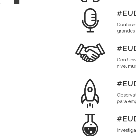
#EUD
Conferen
grandes
#EU
Con Univ
nivel mu
#EU
Observat
para em
#EU
Investig