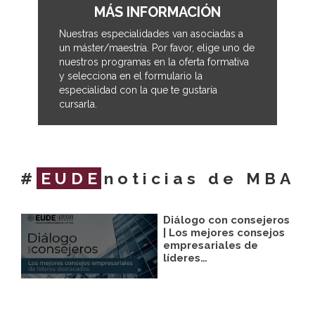
MÁS INFORMACIÓN
Nuestras especialidades van asociadas a
un máster/maestría. Por favor, elige uno de
nuestros programas en la oferta formativa
y selecciona en el formulario la
especialidad con la que te gustaría
cursarla.
#
EUDE
noticias de MBA
Diálogo con consejeros
| Los mejores consejos
empresariales de
líderes…