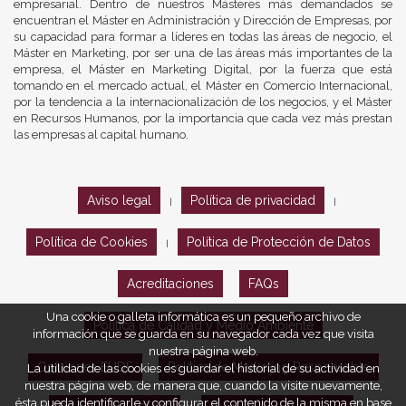
empresarial. Dentro de nuestros Másteres más demandados se
encuentran el Máster en Administración y Dirección de Empresas, por
su capacidad para formar a líderes en todas las áreas de negocio, el
Máster en Marketing, por ser una de las áreas más importantes de la
empresa, el Máster en Marketing Digital, por la fuerza que está
tomando en el mercado actual, el Máster en Comercio Internacional,
por la tendencia a la internacionalización de los negocios, y el Máster
en Recursos Humanos, por la importancia que cada vez más prestan
las empresas al capital humano.
Aviso legal
Política de privacidad
|
|
Política de Cookies
Política de Protección de Datos
|
Acreditaciones
FAQs
Una cookie o galleta informática es un pequeño archivo de
Política de Calidad y Medio Ambiente
información que se guarda en su navegador cada vez que visita
nuestra página web.
Opiniones EUDE
Política de Marketing Responsable
La utilidad de las cookies es guardar el historial de su actividad en
nuestra página web, de manera que, cuando la visite nuevamente,
ésta pueda identificarle y configurar el contenido de la misma en base