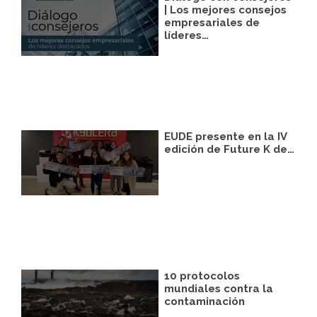
facilitarnos mediante la casilla
| Los mejores consejos
correspondiente establecida al efecto.
empresariales de
líderes…
Legitimación:
Únicamente trataremos sus
datos con su consentimiento previo, que
podrá facilitarnos mediante la casilla
correspondiente establecida al efecto.
Destinatarios:
Con carácter general, sólo el
personal de nuestra entidad que esté
debidamente autorizado podrá tener
conocimiento de la información que le
EUDE presente en la IV
pedimos.
edición de Future K de…
Derechos:
Tiene derecho a saber qué
información tenemos sobre usted, corregirla
y eliminarla, tal y como se explica en la
información adicional disponible en nuestra
página web.
Información adicional:
Más información
en el apartado “SUS DATOS SEGUROS” de
nuestra página web.
10 protocolos
mundiales contra la
contaminación