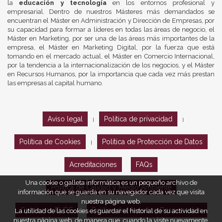
la
educación y tecnología
en los entornos profesional y
empresarial. Dentro de nuestros Másteres más demandados se
encuentran el Máster en Administración y Dirección de Empresas, por
su capacidad para formar a líderes en todas las áreas de negocio, el
Máster en Marketing, por ser una de las áreas más importantes de la
empresa, el Máster en Marketing Digital, por la fuerza que está
tomando en el mercado actual, el Máster en Comercio Internacional,
por la tendencia a la internacionalización de los negocios, y el Máster
en Recursos Humanos, por la importancia que cada vez más prestan
las empresas al capital humano.
Aviso legal
Política de privacidad
|
|
Política de Cookies
Política de Protección de Datos
|
Acreditaciones
FAQs
Una cookie o galleta informática es un pequeño archivo de
Política de Calidad y Medio Ambiente
información que se guarda en su navegador cada vez que visita
nuestra página web.
Opiniones EUDE
Política de Marketing Responsable
La utilidad de las cookies es guardar el historial de su actividad en
nuestra página web, de manera que, cuando la visite nuevamente,