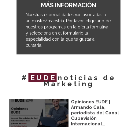
MÁS INFORMACIÓN
Nuestras especialidades van asociadas a
un máster/maestría. Por favor, elige uno de
nuestros programas en la oferta formativa
y selecciona en el formulario la
especialidad con la que te gustaría
cursarla.
#
EUDE
noticias de
Marketing
Opiniones EUDE |
Armando Cala,
periodista del Canal
Cubavisión
Internacional…