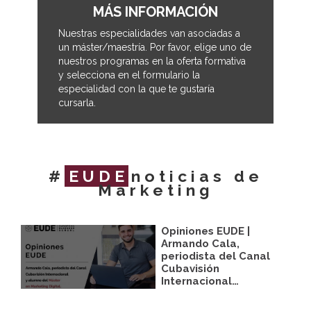
MÁS INFORMACIÓN
Nuestras especialidades van asociadas a
un máster/maestría. Por favor, elige uno de
nuestros programas en la oferta formativa
y selecciona en el formulario la
especialidad con la que te gustaría
cursarla.
#
EUDE
noticias de
Marketing
Opiniones EUDE |
Armando Cala,
periodista del Canal
Cubavisión
Internacional…