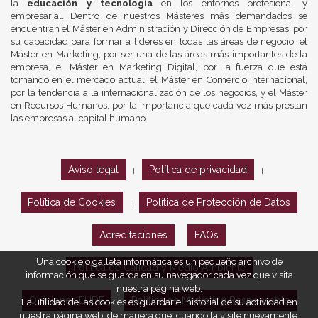
la
educación y tecnología
en los entornos profesional y
empresarial. Dentro de nuestros Másteres más demandados se
encuentran el Máster en Administración y Dirección de Empresas, por
su capacidad para formar a líderes en todas las áreas de negocio, el
Máster en Marketing, por ser una de las áreas más importantes de la
empresa, el Máster en Marketing Digital, por la fuerza que está
tomando en el mercado actual, el Máster en Comercio Internacional,
por la tendencia a la internacionalización de los negocios, y el Máster
en Recursos Humanos, por la importancia que cada vez más prestan
las empresas al capital humano.
Aviso legal
Política de privacidad
|
|
Política de Cookies
Política de Protección de Datos
|
Acreditaciones
FAQs
Una cookie o galleta informática es un pequeño archivo de
Política de Calidad y Medio Ambiente
información que se guarda en su navegador cada vez que visita
nuestra página web.
Opiniones EUDE
Política de Marketing Responsable
La utilidad de las cookies es guardar el historial de su actividad en
nuestra página web, de manera que, cuando la visite nuevamente,