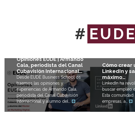
#
EUD
Opiniones EUDE | Armando
Cómo crear u
Cala, periodista del Canal
LinkedIn y sa
Cubavisión Internacional…
máximo…
Desde EUDE Business School os
LinkedIn ha revo
traemos las opiniones y
buscar empleo e
experiencias de Armando Cala,
Esta comunidad s
periodista del Canal Cubavisión
empresas, a…
Internacional y alumno del…