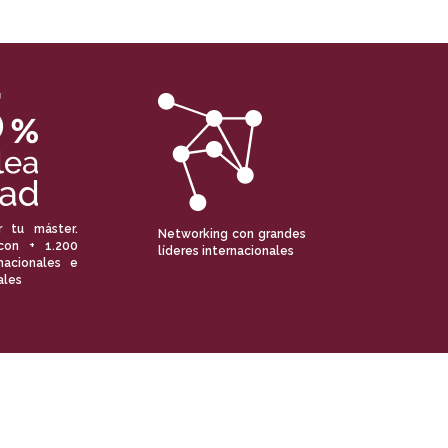
r tu máster.
Networking con grandes
con + 1.200
líderes internacionales
nacionales e
ales