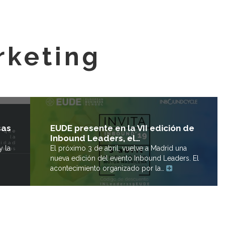
rketing
EUDE presente en la VII edición de
sas
Inbound Leaders, el…
El próximo 3 de abril, vuelve a Madrid una
y la
nueva edición del evento Inbound Leaders. El
acontecimiento organizado por la…