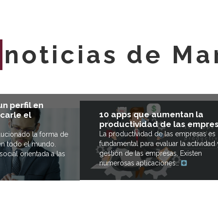
E
noticias de Ma
n perfil en
10 apps que aumentan la
carle el
productividad de las empre
La productividad de las empresas es
lucionado la forma de
fundamental para evaluar la actividad 
n todo el mundo.
gestión de las empresas. Existen
ocial orientada a las
numerosas aplicaciones…