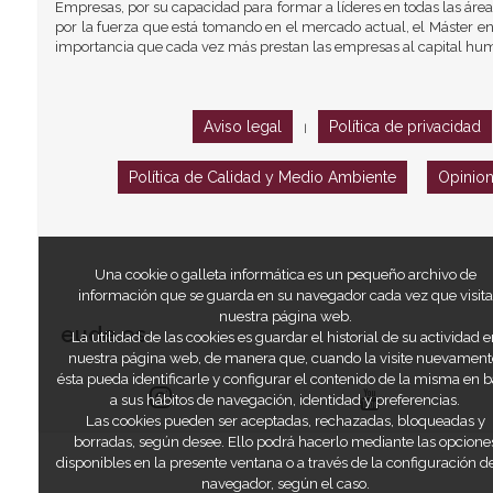
Empresas, por su capacidad para formar a líderes en todas las área
por la fuerza que está tomando en el mercado actual, el Máster en
importancia que cada vez más prestan las empresas al capital hu
Aviso legal
Política de privacidad
|
Política de Calidad y Medio Ambiente
Opinio
Una cookie o galleta informática es un pequeño archivo de
información que se guarda en su navegador cada vez que visita
nuestra página web.
eude.es
La utilidad de las cookies es guardar el historial de su actividad e
nuestra página web, de manera que, cuando la visite nuevament
ésta pueda identificarle y configurar el contenido de la misma en 
a sus hábitos de navegación, identidad y preferencias.
Las cookies pueden ser aceptadas, rechazadas, bloqueadas y
borradas, según desee. Ello podrá hacerlo mediante las opcione
disponibles en la presente ventana o a través de la configuración d
navegador, según el caso.