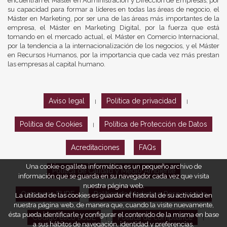
encuentran el Máster en Administración y Dirección de Empresas, por
su capacidad para formar a líderes en todas las áreas de negocio, el
Máster en Marketing, por ser una de las áreas más importantes de la
empresa, el Máster en Marketing Digital, por la fuerza que está
tomando en el mercado actual, el Máster en Comercio Internacional,
por la tendencia a la internacionalización de los negocios, y el Máster
en Recursos Humanos, por la importancia que cada vez más prestan
las empresas al capital humano.
Aviso legal
Política de privacidad
|
|
Política de Cookies
Política de Protección de Datos
|
Acreditaciones
FAQs
Una cookie o galleta informática es un pequeño archivo de
Política de Calidad y Medio Ambiente
información que se guarda en su navegador cada vez que visita
nuestra página web.
Opiniones EUDE
Política de Marketing Responsable
La utilidad de las cookies es guardar el historial de su actividad en
nuestra página web, de manera que, cuando la visite nuevamente,
ésta pueda identificarle y configurar el contenido de la misma en base
Código ético EUDE
Política de compliance
|
|
a sus hábitos de navegación, identidad y preferencias.