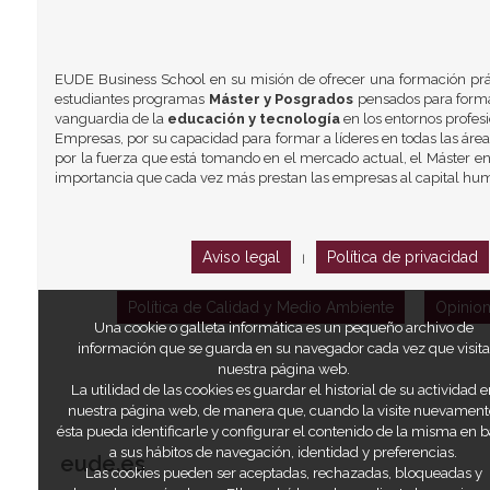
EUDE Business School en su misión de ofrecer una formación prá
estudiantes programas
Máster y Posgrados
pensados para formar
vanguardia de la
educación y tecnología
en los entornos profes
Empresas, por su capacidad para formar a líderes en todas las área
por la fuerza que está tomando en el mercado actual, el Máster en
importancia que cada vez más prestan las empresas al capital hu
Aviso legal
Política de privacidad
|
Política de Calidad y Medio Ambiente
Opinio
Una cookie o galleta informática es un pequeño archivo de
información que se guarda en su navegador cada vez que visita
nuestra página web.
La utilidad de las cookies es guardar el historial de su actividad e
nuestra página web, de manera que, cuando la visite nuevament
ésta pueda identificarle y configurar el contenido de la misma en 
a sus hábitos de navegación, identidad y preferencias.
eude.es
Las cookies pueden ser aceptadas, rechazadas, bloqueadas y