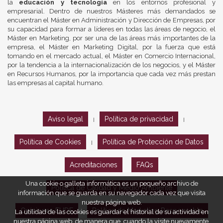
la
educación y tecnología
en los entornos profesional y
empresarial. Dentro de nuestros Másteres más demandados se
encuentran el Máster en Administración y Dirección de Empresas, por
su capacidad para formar a líderes en todas las áreas de negocio, el
Máster en Marketing, por ser una de las áreas más importantes de la
empresa, el Máster en Marketing Digital, por la fuerza que está
tomando en el mercado actual, el Máster en Comercio Internacional,
por la tendencia a la internacionalización de los negocios, y el Máster
en Recursos Humanos, por la importancia que cada vez más prestan
las empresas al capital humano.
Aviso legal
Política de privacidad
|
|
Política de Cookies
Política de Protección de Datos
|
Acreditaciones
FAQs
Una cookie o galleta informática es un pequeño archivo de
Política de Calidad y Medio Ambiente
información que se guarda en su navegador cada vez que visita
nuestra página web.
Opiniones EUDE
Política de Marketing Responsable
La utilidad de las cookies es guardar el historial de su actividad en
nuestra página web, de manera que, cuando la visite nuevamente,