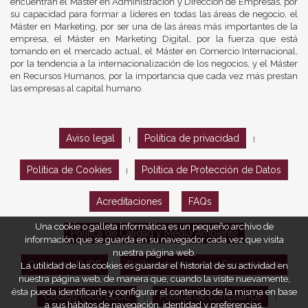
encuentran el Máster en Administración y Dirección de Empresas, por
su capacidad para formar a líderes en todas las áreas de negocio, el
Máster en Marketing, por ser una de las áreas más importantes de la
empresa, el Máster en Marketing Digital, por la fuerza que está
tomando en el mercado actual, el Máster en Comercio Internacional,
por la tendencia a la internacionalización de los negocios, y el Máster
en Recursos Humanos, por la importancia que cada vez más prestan
las empresas al capital humano.
Aviso legal
Política de privacidad
|
|
Política de Cookies
Política de Protección de Datos
|
Acreditaciones
FAQs
Una cookie o galleta informática es un pequeño archivo de
Política de Calidad y Medio Ambiente
información que se guarda en su navegador cada vez que visita
nuestra página web.
Opiniones EUDE
Política de Marketing Responsable
La utilidad de las cookies es guardar el historial de su actividad en
nuestra página web, de manera que, cuando la visite nuevamente,
ésta pueda identificarle y configurar el contenido de la misma en base
Código ético EUDE
Política de compliance
|
|
a sus hábitos de navegación, identidad y preferencias.