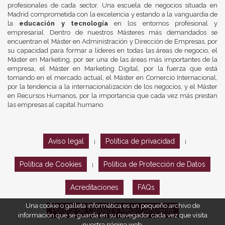
profesionales de cada sector. Una escuela de negocios situada en
Madrid comprometida con la excelencia y estando a la vanguardia de
la
educación y tecnología
en los entornos profesional y
empresarial. Dentro de nuestros Másteres más demandados se
encuentran el Máster en Administración y Dirección de Empresas, por
su capacidad para formar a líderes en todas las áreas de negocio, el
Máster en Marketing, por ser una de las áreas más importantes de la
empresa, el Máster en Marketing Digital, por la fuerza que está
tomando en el mercado actual, el Máster en Comercio Internacional,
por la tendencia a la internacionalización de los negocios, y el Máster
en Recursos Humanos, por la importancia que cada vez más prestan
las empresas al capital humano.
Aviso legal
Política de privacidad
|
|
Política de Cookies
Política de Protección de Datos
|
Acreditaciones
FAQs
Una cookie o galleta informática es un pequeño archivo de
Política de Calidad y Medio Ambiente
información que se guarda en su navegador cada vez que visita
nuestra página web.