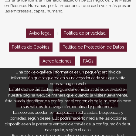
por la tendencia a la internacionalización de los negocios, y el Máster
en Recursos Humanos, por la importancia que cada vez más prestan
las empresas al capital humano.
Aviso legal
Política de privacidad
|
|
Política de Cookies
Política de Protección de Datos
|
Acreditaciones
FAQs
Una cookie o galleta informática es un pequeño archivo de
Política de Calidad y Medio Ambiente
información que se guarda en su navegador cada vez que visita
nuestra página web.
Opiniones EUDE
Política de Marketing Responsable
La utilidad de las cookies es guardar el historial de su actividad en
nuestra página web, de manera que, cuando la visite nuevamente,
ésta pueda identificarle y configurar el contenido de la misma en base
Código ético EUDE
Política de compliance
|
|
a sus hábitos de navegación, identidad y preferencias.
Las cookies pueden ser aceptadas, rechazadas, bloqueadas y
EUDE Digital
borradas, según desee. Ello podrá hacerlo mediante las opciones
disponibles en la presente ventana o a través de la configuración de su
navegador, según el caso.
En caso de que rechace las cookies no podremos asegurarle el