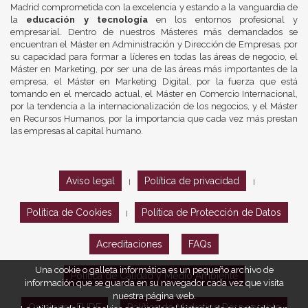
Madrid comprometida con la excelencia y estando a la vanguardia de
la
educación y tecnología
en los entornos profesional y
empresarial. Dentro de nuestros Másteres más demandados se
encuentran el Máster en Administración y Dirección de Empresas, por
su capacidad para formar a líderes en todas las áreas de negocio, el
Máster en Marketing, por ser una de las áreas más importantes de la
empresa, el Máster en Marketing Digital, por la fuerza que está
tomando en el mercado actual, el Máster en Comercio Internacional,
por la tendencia a la internacionalización de los negocios, y el Máster
en Recursos Humanos, por la importancia que cada vez más prestan
las empresas al capital humano.
Aviso legal
Política de privacidad
|
|
Política de Cookies
Política de Protección de Datos
|
Acreditaciones
FAQs
Una cookie o galleta informática es un pequeño archivo de
Política de Calidad y Medio Ambiente
información que se guarda en su navegador cada vez que visita
nuestra página web.
Opiniones EUDE
Política de Marketing Responsable