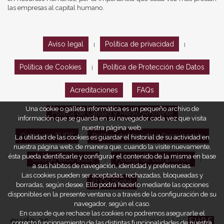
las empresas al capital humano.
Aviso legal
Política de privacidad
|
|
Política de Cookies
Política de Protección de Datos
|
Acreditaciones
FAQs
Una cookie o galleta informática es un pequeño archivo de
Política de Calidad y Medio Ambiente
información que se guarda en su navegador cada vez que visita
nuestra página web.
Opiniones EUDE
Política de Marketing Responsable
La utilidad de las cookies es guardar el historial de su actividad en
nuestra página web, de manera que, cuando la visite nuevamente,
ésta pueda identificarle y configurar el contenido de la misma en base
Código ético EUDE
Política de compliance
|
|
a sus hábitos de navegación, identidad y preferencias.
Las cookies pueden ser aceptadas, rechazadas, bloqueadas y
EUDE Digital
borradas, según desee. Ello podrá hacerlo mediante las opciones
disponibles en la presente ventana o a través de la configuración de su
navegador, según el caso.
En caso de que rechace las cookies no podremos asegurarle el
eude.es
#WEARE
EUDE
correcto funcionamiento de las distintas funcionalidades de nuestra