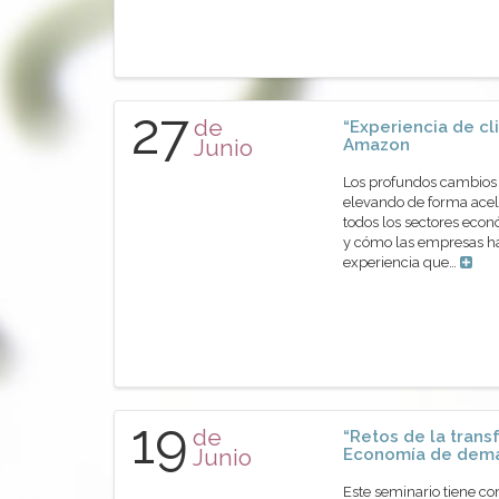
27
de
“Experiencia de cli
Junio
Amazon
Los profundos cambios 
elevando de forma acel
todos los sectores econ
y cómo las empresas ha
experiencia que…
19
de
“Retos de la trans
Junio
Economía de dem
Este seminario tiene co