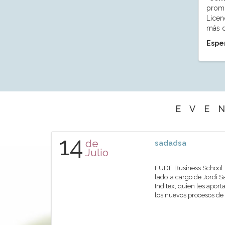
promo
Licen
más d
Esper
EVE
14
de
sadadsa
Julio
EUDE Business School ti
lado’ a cargo de Jordi
Inditex, quien les aport
los nuevos procesos de