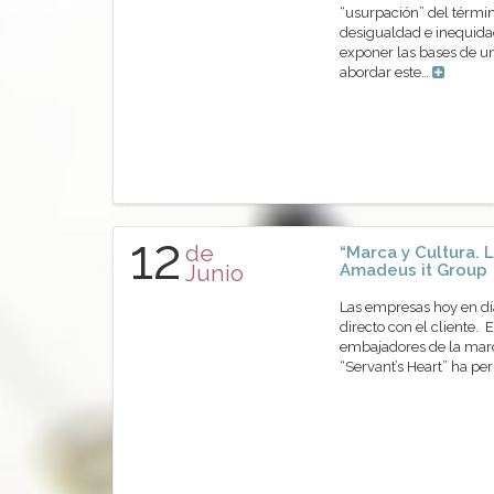
“usurpación” del térmi
desigualdad e inequidad
exponer las bases de u
abordar este…
12
de
“Marca y Cultura.
Junio
Amadeus it Group
Las empresas hoy en día
directo con el cliente. 
embajadores de la marc
“Servant’s Heart” ha pe