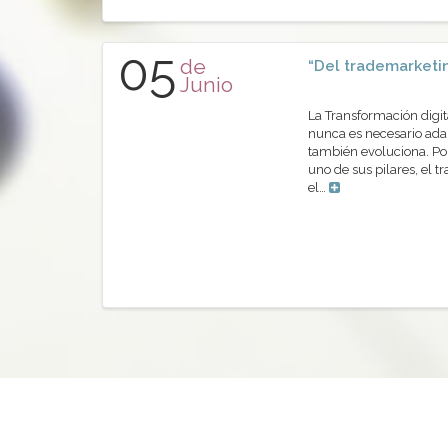
05
de
“Del trademarketin
Junio
La Transformación digi
nunca es necesario adap
también evoluciona. Po
uno de sus pilares, el 
el…