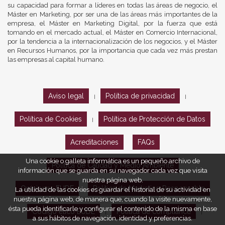
su capacidad para formar a líderes en todas las áreas de negocio, el
Máster en Marketing, por ser una de las áreas más importantes de la
empresa, el Máster en Marketing Digital, por la fuerza que está
tomando en el mercado actual, el Máster en Comercio Internacional,
por la tendencia a la internacionalización de los negocios, y el Máster
en Recursos Humanos, por la importancia que cada vez más prestan
las empresas al capital humano.
Aviso legal
Política de privacidad
|
|
Política de Cookies
Política de Protección de Datos
|
Acreditaciones
FAQs
Una cookie o galleta informática es un pequeño archivo de
Política de Calidad y Medio Ambiente
información que se guarda en su navegador cada vez que visita
nuestra página web.
Opiniones EUDE
Política de Marketing Responsable
La utilidad de las cookies es guardar el historial de su actividad en
nuestra página web, de manera que, cuando la visite nuevamente,
ésta pueda identificarle y configurar el contenido de la misma en base
Código ético EUDE
Política de compliance
|
|
a sus hábitos de navegación, identidad y preferencias.