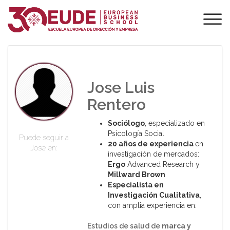
PROFESORADO DE
EUDE
Jose Luis
Rentero
Sociólogo
, especializado en
Psicología Social
Puede seguir a
20 años de experiencia
en
Jose en:
investigación de mercados:
Ergo
Advanced Research y
Millward
Brown
Especialista en
Investigación Cualitativa
,
con amplia experiencia en:
Estudios de salud de
marca y