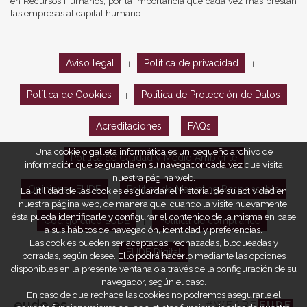
en Recursos Humanos, por la importancia que cada vez más prestan
las empresas al capital humano.
Aviso legal
Política de privacidad
|
|
Política de Cookies
Política de Protección de Datos
|
Acreditaciones
FAQs
Una cookie o galleta informática es un pequeño archivo de
Política de Calidad y Medio Ambiente
información que se guarda en su navegador cada vez que visita
nuestra página web.
Opiniones EUDE
Política de Marketing Responsable
La utilidad de las cookies es guardar el historial de su actividad en
nuestra página web, de manera que, cuando la visite nuevamente,
ésta pueda identificarle y configurar el contenido de la misma en base
Código ético EUDE
Política de compliance
|
|
a sus hábitos de navegación, identidad y preferencias.
Las cookies pueden ser aceptadas, rechazadas, bloqueadas y
EUDE Digital
borradas, según desee. Ello podrá hacerlo mediante las opciones
disponibles en la presente ventana o a través de la configuración de su
navegador, según el caso.
En caso de que rechace las cookies no podremos asegurarle el
eude.es
#WEARE
EUDE