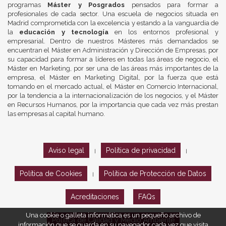
programas
Máster y Posgrados
pensados para formar a
profesionales de cada sector. Una escuela de negocios situada en
Madrid comprometida con la excelencia y estando a la vanguardia de
la
educación y tecnología
en los entornos profesional y
empresarial. Dentro de nuestros Másteres más demandados se
encuentran el Máster en Administración y Dirección de Empresas, por
su capacidad para formar a líderes en todas las áreas de negocio, el
Máster en Marketing, por ser una de las áreas más importantes de la
empresa, el Máster en Marketing Digital, por la fuerza que está
tomando en el mercado actual, el Máster en Comercio Internacional,
por la tendencia a la internacionalización de los negocios, y el Máster
en Recursos Humanos, por la importancia que cada vez más prestan
las empresas al capital humano.
Aviso legal
Política de privacidad
|
|
Política de Cookies
Política de Protección de Datos
|
Acreditaciones
FAQs
Una cookie o galleta informática es un pequeño archivo de
Política de Calidad y Medio Ambiente
información que se guarda en su navegador cada vez que visita