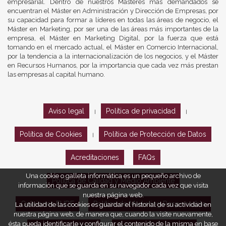
empresarial. Dentro de nuestros Másteres más demandados se
encuentran el Máster en Administración y Dirección de Empresas, por
su capacidad para formar a líderes en todas las áreas de negocio, el
Máster en Marketing, por ser una de las áreas más importantes de la
empresa, el Máster en Marketing Digital, por la fuerza que está
tomando en el mercado actual, el Máster en Comercio Internacional,
por la tendencia a la internacionalización de los negocios, y el Máster
en Recursos Humanos, por la importancia que cada vez más prestan
las empresas al capital humano.
Aviso legal
Política de privacidad
|
|
Política de Cookies
Política de Protección de Datos
|
Acreditaciones
FAQs
Una cookie o galleta informática es un pequeño archivo de
Política de Calidad y Medio Ambiente
información que se guarda en su navegador cada vez que visita
nuestra página web.
Opiniones EUDE
Política de Marketing Responsable
La utilidad de las cookies es guardar el historial de su actividad en
nuestra página web, de manera que, cuando la visite nuevamente,
ésta pueda identificarle y configurar el contenido de la misma en base