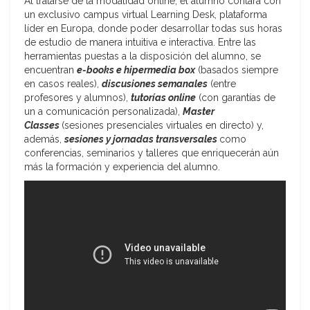
Al tratarse de la modalidad online, el alumno contará con
un exclusivo campus virtual Learning Desk, plataforma
líder en Europa, donde poder desarrollar todas sus horas
de estudio de manera intuitiva e interactiva. Entre las
herramientas puestas a la disposición del alumno, se
encuentran
e-books e hipermedia box
(basados siempre
en casos reales),
discusiones semanales
(entre
profesores y alumnos),
tutorías online
(con garantías de
un a comunicación personalizada),
Master
Classes
(sesiones presenciales virtuales en directo) y,
además,
sesiones y jornadas transversales
como
conferencias, seminarios y talleres que enriquecerán aún
más la formación y experiencia del alumno.