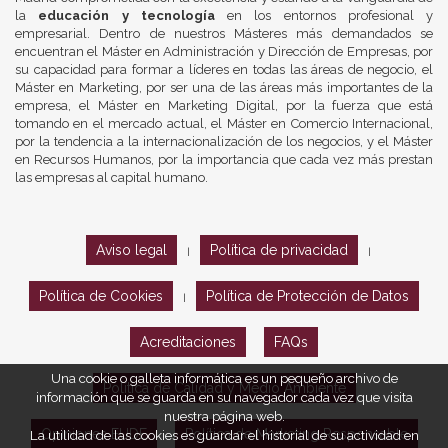
la
educación y tecnología
en los entornos profesional y
empresarial. Dentro de nuestros Másteres más demandados se
encuentran el Máster en Administración y Dirección de Empresas, por
su capacidad para formar a líderes en todas las áreas de negocio, el
Máster en Marketing, por ser una de las áreas más importantes de la
empresa, el Máster en Marketing Digital, por la fuerza que está
tomando en el mercado actual, el Máster en Comercio Internacional,
por la tendencia a la internacionalización de los negocios, y el Máster
en Recursos Humanos, por la importancia que cada vez más prestan
las empresas al capital humano.
Aviso legal
Política de privacidad
|
|
Política de Cookies
Política de Protección de Datos
|
Acreditaciones
FAQs
Una cookie o galleta informática es un pequeño archivo de
Política de Calidad y Medio Ambiente
información que se guarda en su navegador cada vez que visita
nuestra página web.
Opiniones EUDE
Política de Marketing Responsable
La utilidad de las cookies es guardar el historial de su actividad en