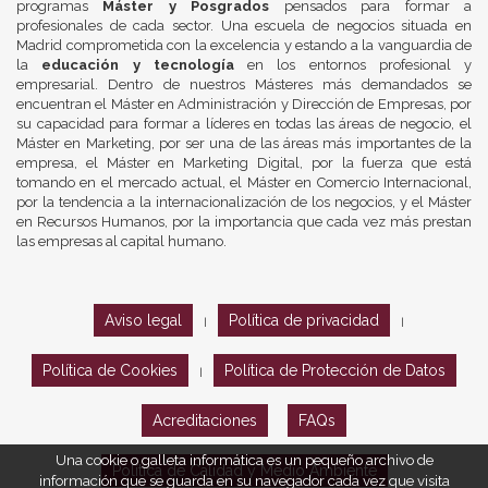
programas
Máster y Posgrados
pensados para formar a
profesionales de cada sector. Una escuela de negocios situada en
Madrid comprometida con la excelencia y estando a la vanguardia de
la
educación y tecnología
en los entornos profesional y
empresarial. Dentro de nuestros Másteres más demandados se
encuentran el Máster en Administración y Dirección de Empresas, por
su capacidad para formar a líderes en todas las áreas de negocio, el
Máster en Marketing, por ser una de las áreas más importantes de la
empresa, el Máster en Marketing Digital, por la fuerza que está
tomando en el mercado actual, el Máster en Comercio Internacional,
por la tendencia a la internacionalización de los negocios, y el Máster
en Recursos Humanos, por la importancia que cada vez más prestan
las empresas al capital humano.
Aviso legal
Política de privacidad
|
|
Política de Cookies
Política de Protección de Datos
|
Acreditaciones
FAQs
Una cookie o galleta informática es un pequeño archivo de
Política de Calidad y Medio Ambiente
información que se guarda en su navegador cada vez que visita