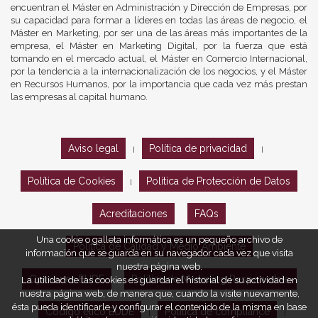
encuentran el Máster en Administración y Dirección de Empresas, por
su capacidad para formar a líderes en todas las áreas de negocio, el
Máster en Marketing, por ser una de las áreas más importantes de la
empresa, el Máster en Marketing Digital, por la fuerza que está
tomando en el mercado actual, el Máster en Comercio Internacional,
por la tendencia a la internacionalización de los negocios, y el Máster
en Recursos Humanos, por la importancia que cada vez más prestan
las empresas al capital humano.
Aviso legal
Política de privacidad
|
|
Política de Cookies
Política de Protección de Datos
|
Acreditaciones
FAQs
Una cookie o galleta informática es un pequeño archivo de
Política de Calidad y Medio Ambiente
información que se guarda en su navegador cada vez que visita
nuestra página web.
Opiniones EUDE
Política de Marketing Responsable
La utilidad de las cookies es guardar el historial de su actividad en
nuestra página web, de manera que, cuando la visite nuevamente,
ésta pueda identificarle y configurar el contenido de la misma en base
Código ético EUDE
Política de compliance
|
|