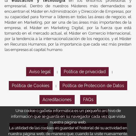
la
educación y tecnología
en los entornos profesional y
empresarial. Dentro de nuestros Másteres más demandados se
encuentran el Máster en Administración y Dirección de Empresas, por
su capacidad para formar a líderes en todas las áreas de negocio, el
Máster en Marketing, por ser una de las áreas más importantes de la
empresa, el Máster en Marketing Digital, por la fuerza que está
tomando en el mercado actual, el Máster en Comercio Internacional,
por la tendencia a la internacionalización de los negocios, y el Máster
en Recursos Humanos, por la importancia que cada vez más prestan
las empresas al capital humano.
Aviso legal
Política de privacidad
|
|
Política de Cookies
Política de Protección de Datos
|
Acreditaciones
FAQs
Una cookie o galleta informática es un pequeño archivo de
Política de Calidad y Medio Ambiente
información que se guarda en su navegador cada vez que visita
nuestra página web.
Opiniones EUDE
Política de Marketing Responsable
La utilidad de las cookies es guardar el historial de su actividad en
nuestra página web, de manera que, cuando la visite nuevamente,